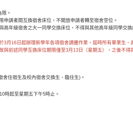
為限。
限申請者間互換宿舍床位，不開放申請者轉至宿舍空位。
與高年級宿舍之大一同學交換床位，不得與其他高年級同學交換
於3月16日起辦理新學年各項宿舍調遷作業，屆時所有畢業生、
故與前述同學互換床位期限僅至3月13日（星期五），之後不得
宿舍住宿生及校內宿舍交換生、臨住生)。
10時起至星期五下午5時止。