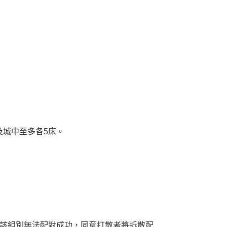
及城中至多各5床。
若該組別無法配對成功，同意打散者將拆散配