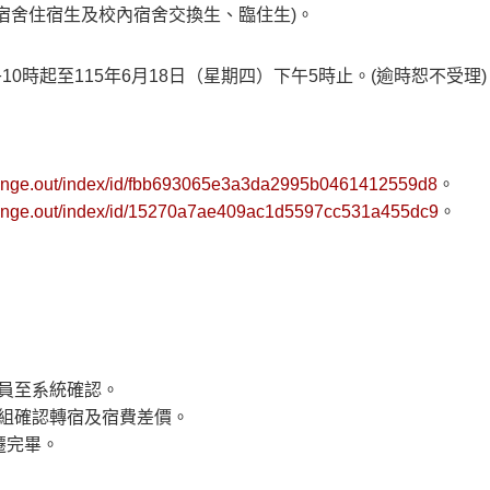
宿舍住宿生及校內宿舍交換生、臨住生)。
10時起至115年6月18日（星期四）下午5時止。(逾時恕不受理)
change.out/index/id/fbb693065e3a3da2995b0461412559d8
。
change.out/index/id/15270a7ae409ac1d5597cc531a455dc9
。
員至系統確認。
組確認轉宿及宿費差價。
遷完畢。