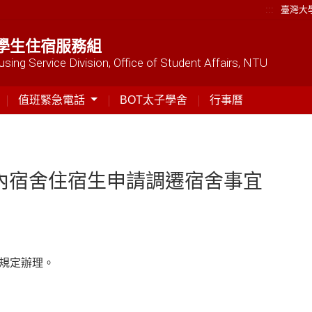
:::
臺灣大
學生住宿服務組
sing Service Division, Office of Student Affairs, NTU
值班緊急電話
BOT太子學舍
行事曆
校內宿舍住宿生申請調遷宿舍事宜
規定辦理。