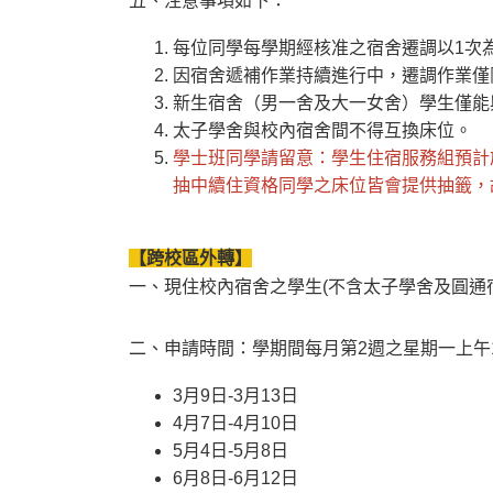
五、注意事項如下：
每位同學每學期經核准之宿舍遷調以1次
因宿舍遞補作業持續進行中，遷調作業僅
新生宿舍（男一舍及大一女舍）學生僅能
太子學舍與校內宿舍間不得互換床位。
學士班同學請留意：學生住宿服務組預計
抽中續住資格同學之床位皆會提供抽籤，
【跨校區外轉】
一、現住校內宿舍之學生(不含太子學舍及圓通
二、申請時間：學期間每月第2週之星期一上午
3月9日-3月13日
4月7日-4月10日
5月4日-5月8日
6月8日-6月12日