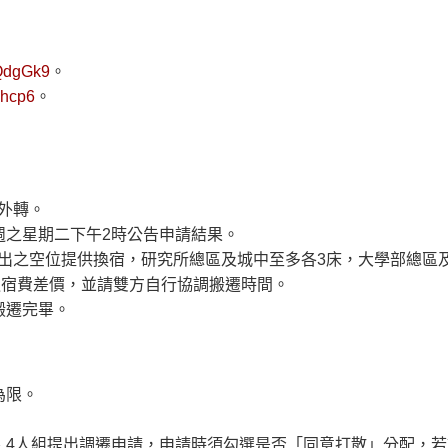
3QdgGk9
。
5hcp6
。
外轉。
週之星期二下午2時公告申請結果。
出之空位提供換宿，研究所總區及城中至多各3床，大學部總區
退宿費差價，並請雙方自行協調搬遷時間。
搬遷完畢。
為限。
、4人組提出調遷申請，申請時須勾選是否「同意打散」分配，