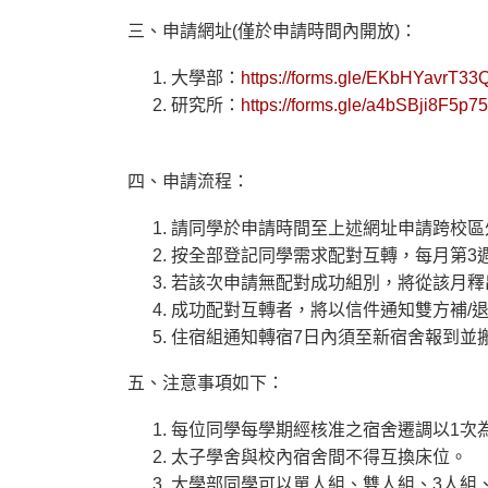
三、申請網址(僅於申請時間內開放)：
大學部：
https://forms.gle/EKbHYavrT3
研究所：
https://forms.gle/a4bSBji8F5p7
四、申請流程：
請同學於申請時間至上述網址申請跨校區
按全部登記同學需求配對互轉，每月第3
若該次申請無配對成功組別，將從該月釋
成功配對互轉者，將以信件通知雙方補/
住宿組通知轉宿7日內須至新宿舍報到並
五、注意事項如下：
每位同學每學期經核准之宿舍遷調以1次
太子學舍與校內宿舍間不得互換床位。
大學部同學可以單人組、雙人組、3人組